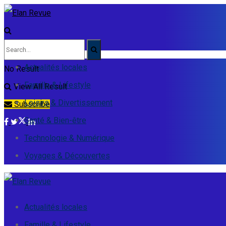
Actualités locales
No Result
Famille & Lifestyle
View All Result
Loisirs & Divertissement
Subscribe
Santé & Bien-être
Technologie & Numérique
Voyages & Découvertes
Actualités locales
Famille & Lifestyle