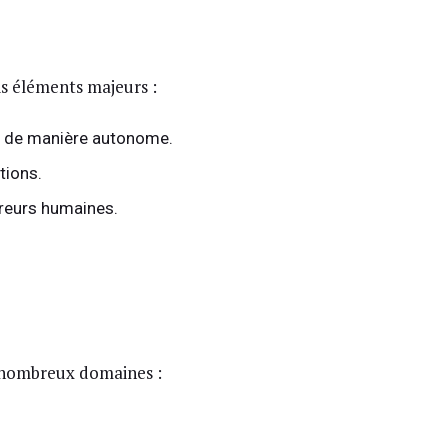
ois éléments majeurs :
us de manière autonome.
tions.
erreurs humaines.
e nombreux domaines :