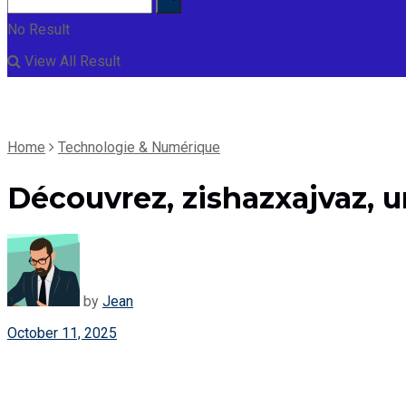
No Result
View All Result
Home
Technologie & Numérique
Découvrez, zishazxajvaz, 
by
Jean
October 11, 2025